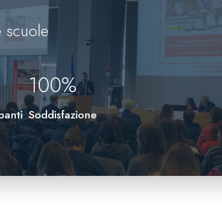
 scuole
100
%
panti
Soddisfazione