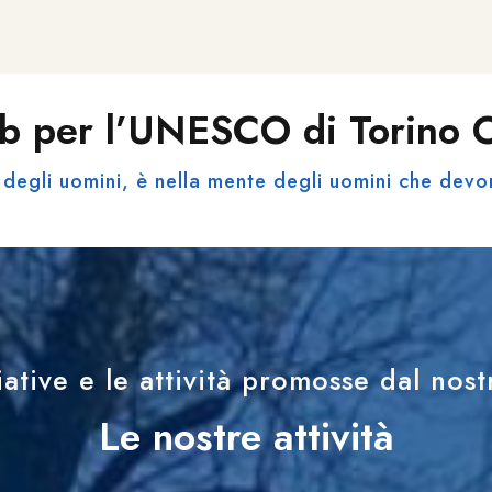
b per l’UNESCO di Torino
degli uomini, è nella mente degli uomini che devo
iative e le attività promosse dal nos
Le nostre attività