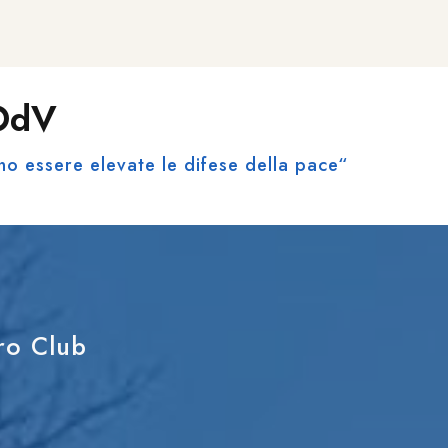
 OdV
no essere elevate le difese della pace“
tro Club