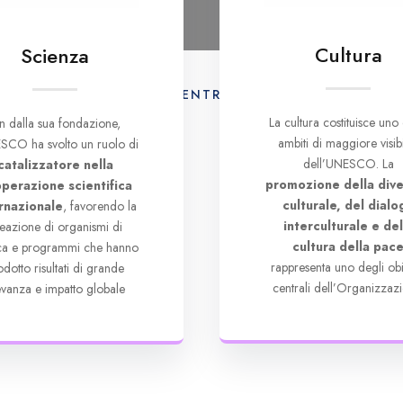
Cultura
Scienza
AMO
ATTIVITÀ
CENTRO DI DOCUMENTAZION
La cultura costituisce uno 
in dalla sua fondazione,
ambiti di maggiore visibi
SCO ha svolto un ruolo di
dell’UNESCO. La
catalizzatore nella
promozione della dive
perazione scientifica
culturale, del dialo
rnazionale
, favorendo la
interculturale e del
eazione di organismi di
cultura della pac
rca e programmi che hanno
rappresenta uno degli obie
odotto risultati di grande
centrali dell’Organizzazi
levanza e impatto globale