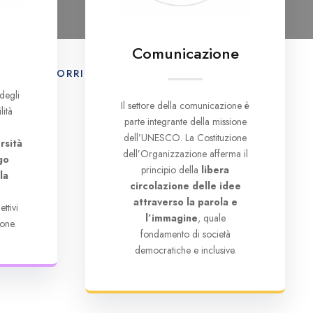
Comunicazione
E
IL CORRIERE UNESCO
CONTATTI
degli
Il settore della comunicazione è
lità
parte integrante della missione
dell’UNESCO. La Costituzione
rsità
dell’Organizzazione afferma il
go
principio della
libera
la
circolazione delle idee
e
attraverso la parola e
ttivi
l’immagine
, quale
one.
fondamento di società
democratiche e inclusive.