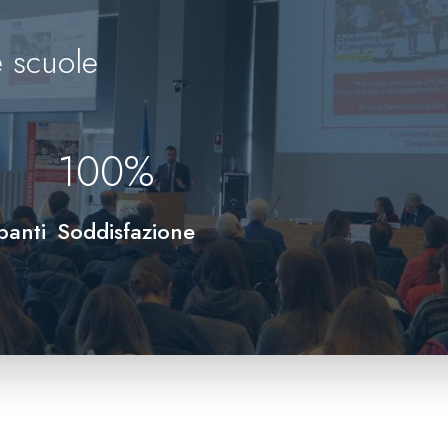
 scuole
100
%
panti
Soddisfazione