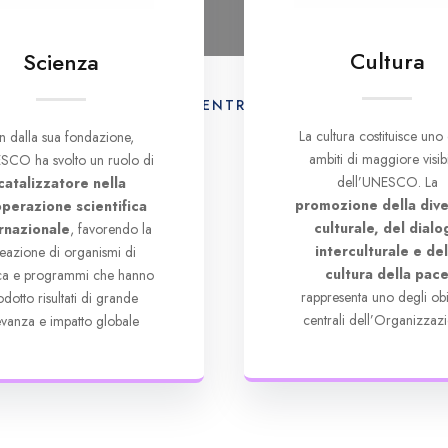
Cultura
Scienza
AMO
ATTIVITÀ
CENTRO DI DOCUMENTAZION
La cultura costituisce uno 
in dalla sua fondazione,
ambiti di maggiore visibi
SCO ha svolto un ruolo di
dell’UNESCO. La
catalizzatore nella
promozione della dive
perazione scientifica
culturale, del dialo
rnazionale
, favorendo la
interculturale e del
eazione di organismi di
cultura della pac
rca e programmi che hanno
rappresenta uno degli obie
odotto risultati di grande
centrali dell’Organizzazi
levanza e impatto globale