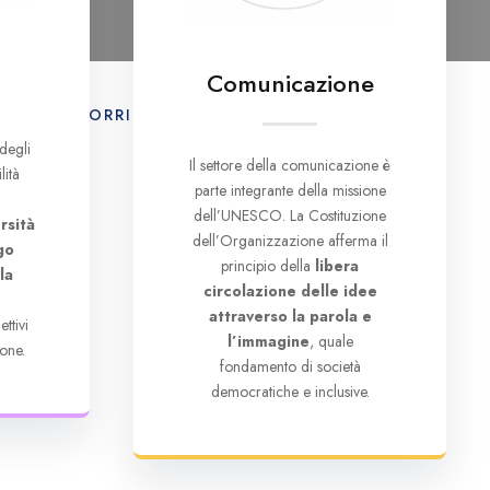
Comunicazione
E
IL CORRIERE UNESCO
CONTATTI
degli
Il settore della comunicazione è
lità
parte integrante della missione
dell’UNESCO. La Costituzione
rsità
dell’Organizzazione afferma il
go
principio della
libera
la
circolazione delle idee
e
attraverso la parola e
ttivi
l’immagine
, quale
one.
fondamento di società
democratiche e inclusive.