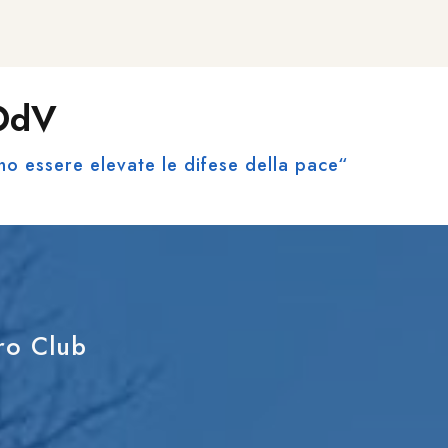
 OdV
no essere elevate le difese della pace“
tro Club