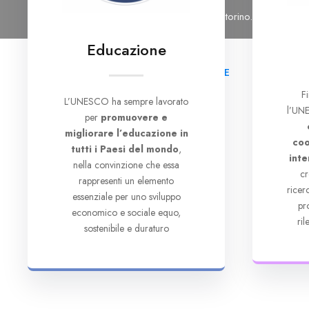
Tel: 011 6965476
Email: segreteria@cutorino.org
Educazione
HOME
CHI SI
F
L’UNESCO ha sempre lavorato
l’UNE
per
promuovere e
migliorare l’educazione in
coo
tutti i Paesi del mondo
,
inte
nella convinzione che essa
cr
rappresenti un elemento
rice
essenziale per uno sviluppo
pr
economico e sociale equo,
ri
sostenibile e duraturo