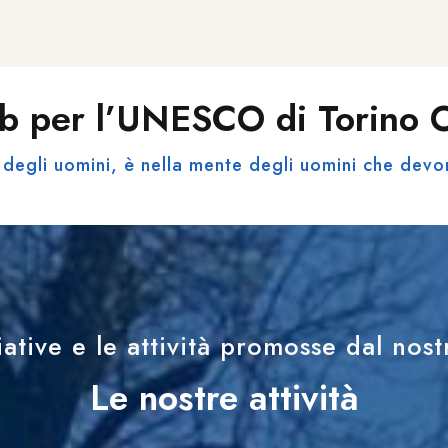
b per l’UNESCO di Torino
degli uomini, è nella mente degli uomini che devo
iative e le attività promosse dal nos
Le nostre attività