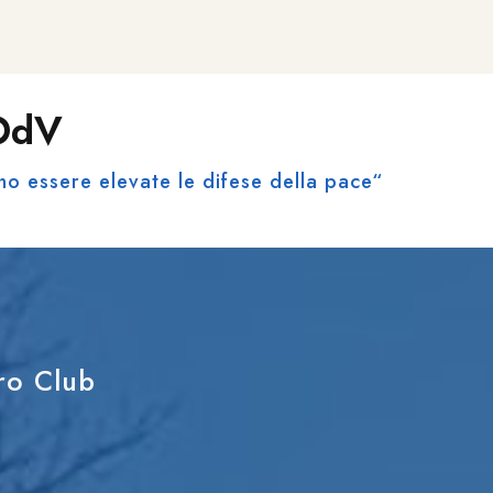
 OdV
no essere elevate le difese della pace“
tro Club