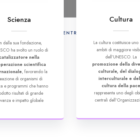
Cultura
Scienza
AMO
ATTIVITÀ
CENTRO DI DOCUMENTAZION
La cultura costituisce uno 
in dalla sua fondazione,
ambiti di maggiore visibi
SCO ha svolto un ruolo di
dell’UNESCO. La
catalizzatore nella
promozione della dive
perazione scientifica
culturale, del dialo
rnazionale
, favorendo la
interculturale e del
eazione di organismi di
cultura della pac
rca e programmi che hanno
rappresenta uno degli obie
odotto risultati di grande
centrali dell’Organizzazi
levanza e impatto globale