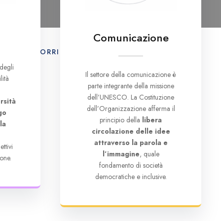
Comunicazione
E
IL CORRIERE UNESCO
CONTATTI
degli
Il settore della comunicazione è
lità
parte integrante della missione
dell’UNESCO. La Costituzione
rsità
dell’Organizzazione afferma il
go
principio della
libera
la
circolazione delle idee
e
attraverso la parola e
ttivi
l’immagine
, quale
one.
fondamento di società
democratiche e inclusive.