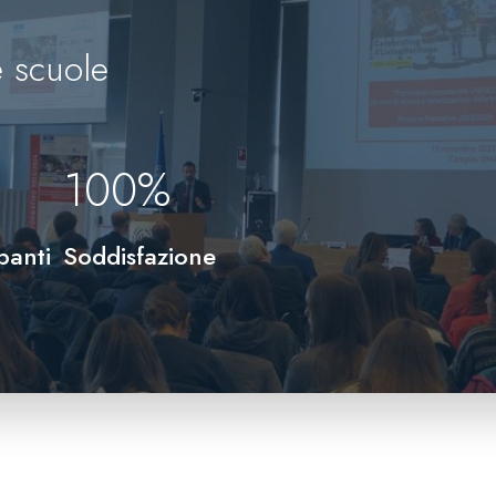
 scuole
100
%
panti
Soddisfazione