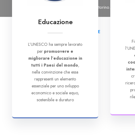
Tel: 011 6965476
Email: segreteria@cutorino.org
Educazione
HOME
CHI SI
F
L’UNESCO ha sempre lavorato
l’UNE
per
promuovere e
migliorare l’educazione in
coo
tutti i Paesi del mondo
,
inte
nella convinzione che essa
cr
rappresenti un elemento
rice
essenziale per uno sviluppo
pr
economico e sociale equo,
ri
sostenibile e duraturo