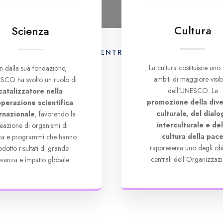
Cultura
Scienza
AMO
ATTIVITÀ
CENTRO DI DOCUMENTAZION
La cultura costituisce uno 
in dalla sua fondazione,
ambiti di maggiore visibi
SCO ha svolto un ruolo di
dell’UNESCO. La
catalizzatore nella
promozione della dive
perazione scientifica
culturale, del dialo
rnazionale
, favorendo la
interculturale e del
eazione di organismi di
cultura della pac
rca e programmi che hanno
rappresenta uno degli obie
odotto risultati di grande
centrali dell’Organizzazi
levanza e impatto globale