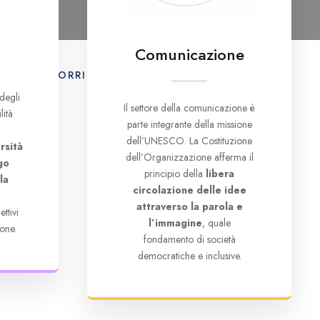
Comunicazione
E
IL CORRIERE UNESCO
CONTATTI
degli
Il settore della comunicazione è
lità
parte integrante della missione
dell’UNESCO. La Costituzione
rsità
dell’Organizzazione afferma il
go
principio della
libera
la
circolazione delle idee
e
attraverso la parola e
ttivi
l’immagine
, quale
one.
fondamento di società
democratiche e inclusive.