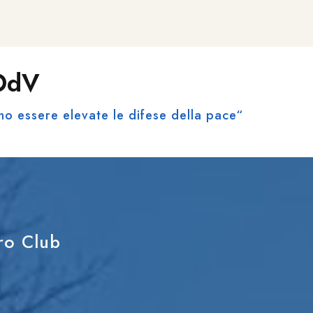
 OdV
no essere elevate le difese della pace“
tro Club