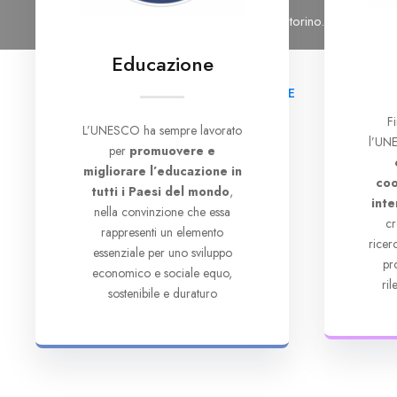
Tel: 011 6965476
Email: segreteria@cutorino.org
Educazione
HOME
CHI SI
F
L’UNESCO ha sempre lavorato
l’UNE
per
promuovere e
migliorare l’educazione in
coo
tutti i Paesi del mondo
,
inte
nella convinzione che essa
cr
rappresenti un elemento
rice
essenziale per uno sviluppo
pr
economico e sociale equo,
ri
sostenibile e duraturo