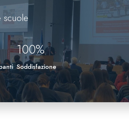
 scuole
100
%
panti
Soddisfazione