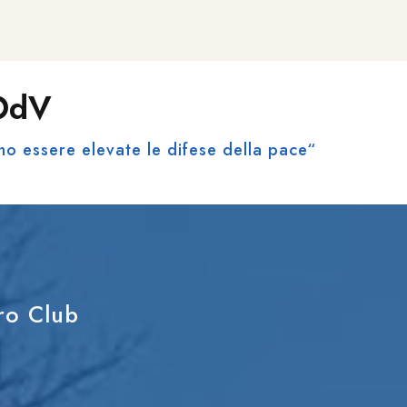
 OdV
no essere elevate le difese della pace“
tro Club