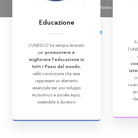
Tel: 011 6965476
Email: segreteria@cutorino.org
Educazione
HOME
CHI SI
F
L’UNESCO ha sempre lavorato
l’UNE
per
promuovere e
migliorare l’educazione in
coo
tutti i Paesi del mondo
,
inte
nella convinzione che essa
cr
rappresenti un elemento
rice
essenziale per uno sviluppo
pr
economico e sociale equo,
ri
sostenibile e duraturo