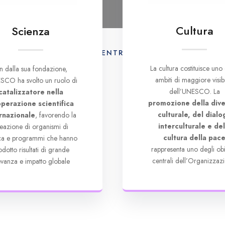
Cultura
Scienza
AMO
ATTIVITÀ
CENTRO DI DOCUMENTAZION
La cultura costituisce uno 
in dalla sua fondazione,
ambiti di maggiore visibi
SCO ha svolto un ruolo di
dell’UNESCO. La
catalizzatore nella
promozione della dive
perazione scientifica
culturale, del dialo
rnazionale
, favorendo la
interculturale e del
eazione di organismi di
cultura della pac
rca e programmi che hanno
rappresenta uno degli obie
odotto risultati di grande
centrali dell’Organizzazi
levanza e impatto globale