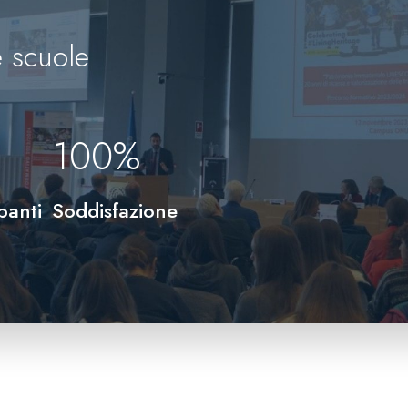
 scuole
100
%
panti
Soddisfazione