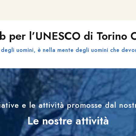
b per l’UNESCO di Torino
degli uomini, è nella mente degli uomini che devo
iative e le attività promosse dal nos
Le nostre attività