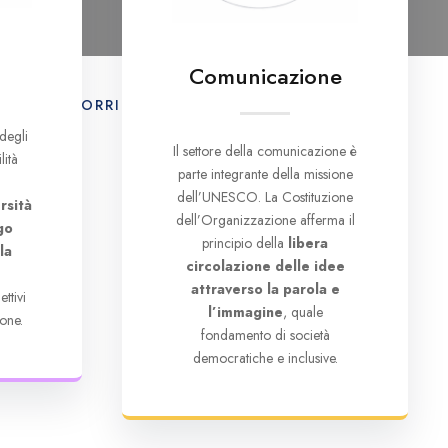
Comunicazione
E
IL CORRIERE UNESCO
CONTATTI
degli
Il settore della comunicazione è
lità
parte integrante della missione
dell’UNESCO. La Costituzione
rsità
dell’Organizzazione afferma il
go
principio della
libera
la
circolazione delle idee
e
attraverso la parola e
ttivi
l’immagine
, quale
one.
fondamento di società
democratiche e inclusive.