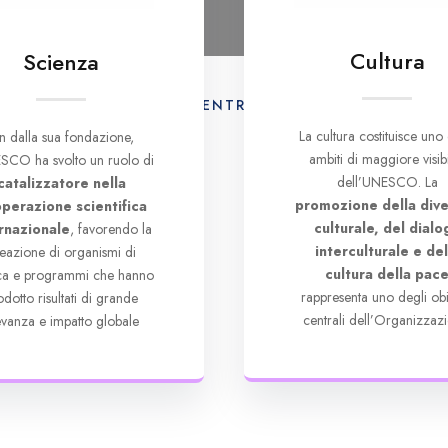
Cultura
Scienza
AMO
ATTIVITÀ
CENTRO DI DOCUMENTAZION
La cultura costituisce uno 
in dalla sua fondazione,
ambiti di maggiore visibi
SCO ha svolto un ruolo di
dell’UNESCO. La
catalizzatore nella
promozione della dive
perazione scientifica
culturale, del dialo
rnazionale
, favorendo la
interculturale e del
eazione di organismi di
cultura della pac
rca e programmi che hanno
rappresenta uno degli obie
odotto risultati di grande
centrali dell’Organizzazi
levanza e impatto globale