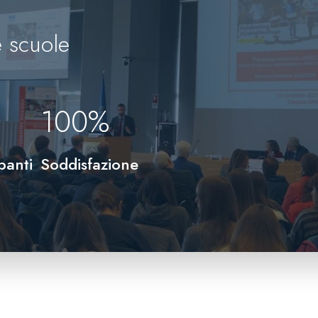
 scuole
100
%
panti
Soddisfazione