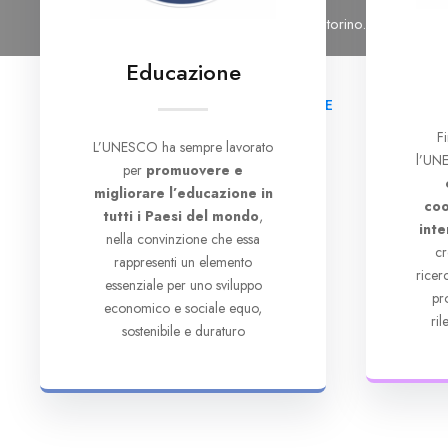
Tel: 011 6965476
Email: segreteria@cutorino.org
Educazione
HOME
CHI SI
F
L’UNESCO ha sempre lavorato
l’UNE
per
promuovere e
migliorare l’educazione in
coo
tutti i Paesi del mondo
,
inte
nella convinzione che essa
cr
rappresenti un elemento
rice
essenziale per uno sviluppo
pr
economico e sociale equo,
ri
sostenibile e duraturo