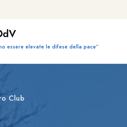
 OdV
no essere elevate le difese della pace“
tro Club