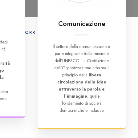
Comunicazione
E
IL CORRIERE UNESCO
CONTATTI
degli
Il settore della comunicazione è
lità
parte integrante della missione
dell’UNESCO. La Costituzione
rsità
dell’Organizzazione afferma il
go
principio della
libera
la
circolazione delle idee
e
attraverso la parola e
ttivi
l’immagine
, quale
one.
fondamento di società
democratiche e inclusive.