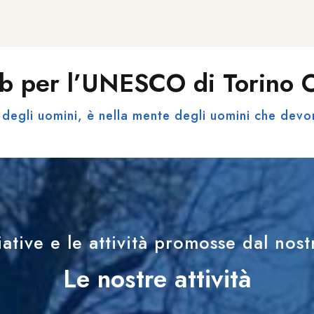
b per l’UNESCO di Torino
degli uomini, è nella mente degli uomini che devo
iative e le attività promosse dal nos
Le nostre attività