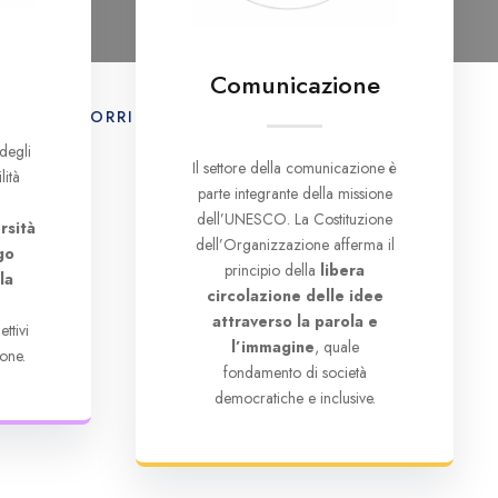
Comunicazione
E
IL CORRIERE UNESCO
CONTATTI
degli
Il settore della comunicazione è
lità
parte integrante della missione
dell’UNESCO. La Costituzione
rsità
dell’Organizzazione afferma il
go
principio della
libera
la
circolazione delle idee
e
attraverso la parola e
ttivi
l’immagine
, quale
one.
fondamento di società
democratiche e inclusive.