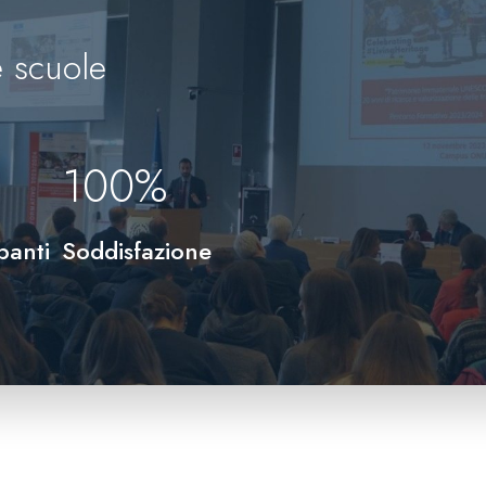
 scuole
100
%
panti
Soddisfazione