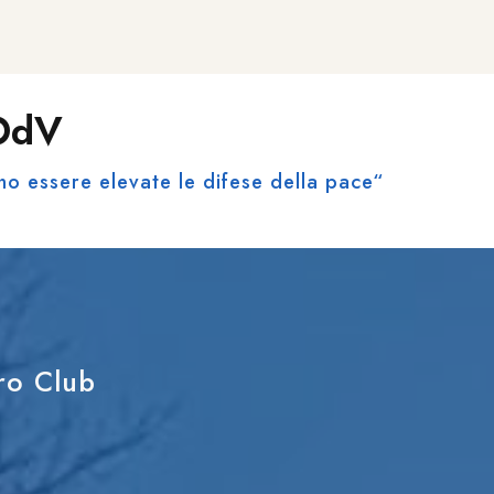
 OdV
no essere elevate le difese della pace“
tro Club