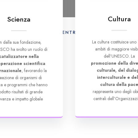
Cultura
Scienza
AMO
ATTIVITÀ
CENTRO DI DOCUMENTAZION
La cultura costituisce uno 
in dalla sua fondazione,
ambiti di maggiore visibi
SCO ha svolto un ruolo di
dell’UNESCO. La
catalizzatore nella
promozione della dive
perazione scientifica
culturale, del dialo
rnazionale
, favorendo la
interculturale e del
eazione di organismi di
cultura della pac
rca e programmi che hanno
rappresenta uno degli obie
odotto risultati di grande
centrali dell’Organizzazi
levanza e impatto globale