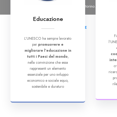
Tel: 011 6965476
Email: segreteria@cutorino.org
Educazione
HOME
CHI SI
F
L’UNESCO ha sempre lavorato
l’UNE
per
promuovere e
migliorare l’educazione in
coo
tutti i Paesi del mondo
,
inte
nella convinzione che essa
cr
rappresenti un elemento
rice
essenziale per uno sviluppo
pr
economico e sociale equo,
ri
sostenibile e duraturo